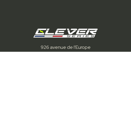
926 avenue de l'Europe
13760 Saint-Cannat, France
Tél :
+33(0)4 90 55 52 08
ou 06 31 58 09 53
Mail :
contact@clever-series.com
Nos solutions
Station IFIX