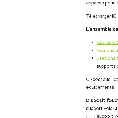
espaces pour le
Télécharger ICI
L’ensemble de
Abri vélo 
Arceaux d
Stations 
supports d
Ci-dessous, le
équipements:
DispositifSub
support véloAt
HT / support v