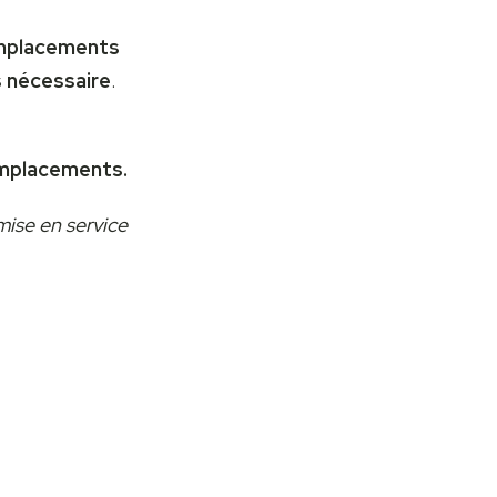
mplacements
 nécessaire
.
emplacements.
mise en service