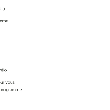
 :)
amme.
élo.
our vous
e programme