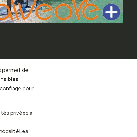
us permet de
 faibles
 gonflage pour
tés privées à
modalitéLes