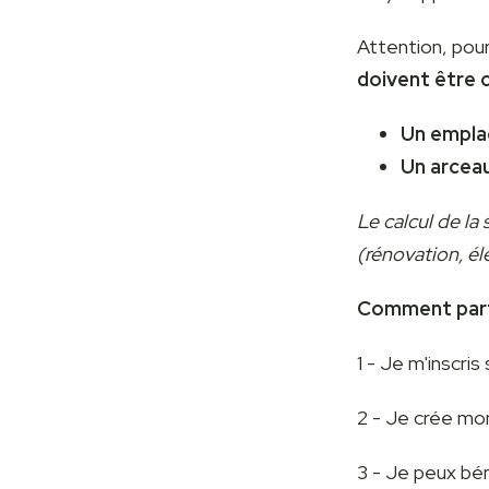
Attention, pou
doivent être 
Un emplac
Un arceau
Le calcul de la
(rénovation, éle
Comment part
1 - Je m'inscris
2 - Je crée mon
3 - Je peux bén