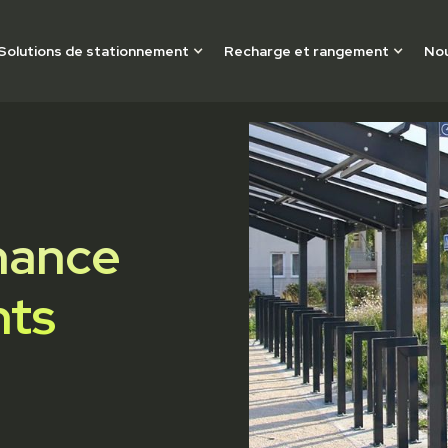
Solutions de stationnement
Recharge et rangement
Nou
inance
nts