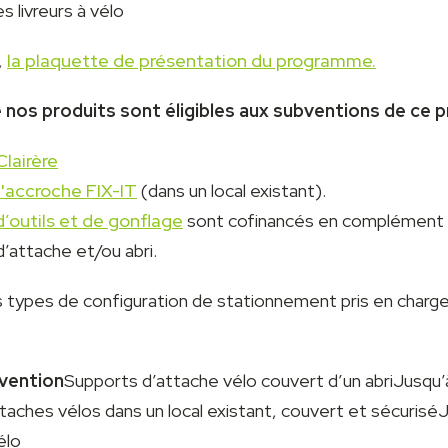
s livreurs à vélo
,
la plaquette de présentation du programme.
 nos produits sont éligibles aux subventions de ce
Clairère
'accroche FIX-IT
(dans un local existant).
d’outils et de gonflage
sont cofinancés en complément
’attache et/ou abri.
s types de configuration de stationnement pris en charg
vention
Supports d’attache vélo couvert d’un abriJusqu
taches vélos dans un local existant, couvert et sécurisé
élo