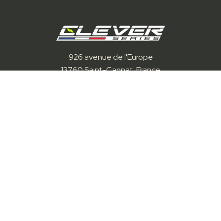
926 avenue de l'Europe
13760 Saint-Cannat, France
Tél :
+33(0)4 90 55 52 08
ou 06 31 58 09 53
Mail :
contact@clever-series.com
Nos solutions
Station IFIX
Station IFIX Wall