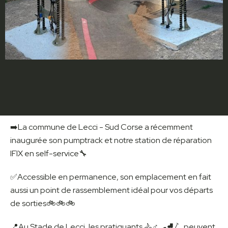
➡️La commune de Lecci - Sud Corse a récemment
inaugurée son pumptrack et notre station de réparation
IFIX en self-service🔧
✅Accessible en permanence, son emplacement en fait
aussi un point de rassemblement idéal pour vos départs
de sorties🚲🚲🚲
📍Au Stade de Lecci, les pratiquants 🚴♂️🛹⛸️🛴 peuvent