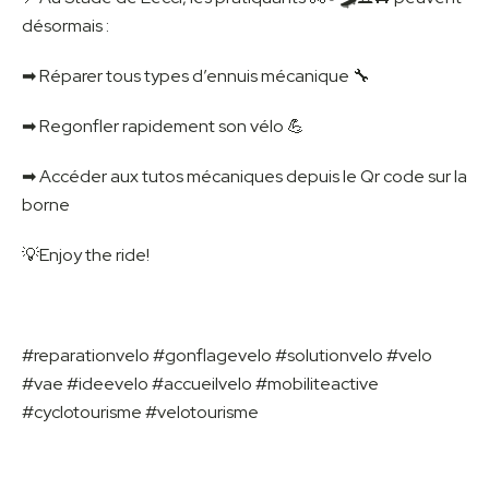
désormais :
➡ Réparer tous types d’ennuis mécanique 🔧
➡ Regonfler rapidement son vélo 💪
➡ Accéder aux tutos mécaniques depuis le Qr code sur la
borne
💡Enjoy the ride!
#reparationvelo #gonflagevelo #solutionvelo #velo
#vae #ideevelo #accueilvelo #mobiliteactive
#cyclotourisme #velotourisme