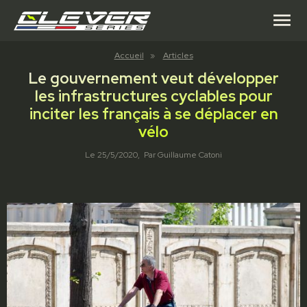
menu
Accueil
»
Articles
Le gouvernement veut développer
les infrastructures cyclables pour
inciter les français à se déplacer en
vélo
Le
25/5/2020
, Par
Guillaume Catoni