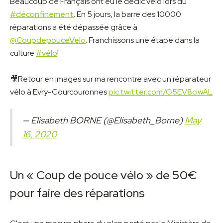
Beaucoup de Français ont eu le déclic vélo lors du
#déconfinement
. En 5 jours, la barre des 10000
réparations a été dépassée grâce à
@CoupdepouceVelo
. Franchissons une étape dans la
culture
#vélo
!
🎥Retour en images sur ma rencontre avec un réparateur
vélo à Evry-Courcouronnes
pic.twitter.com/G5EV8ciwAL
— Elisabeth BORNE (@Elisabeth_Borne)
May
16, 2020
Un « Coup de pouce vélo » de 50€
pour faire des réparations