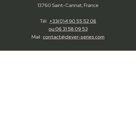
13760 Saint-Cannat, France
Tél :
+33(0)4 90 55 52 08
ou 06 31 58 09 53
Mail :
contact@clever-series.com
Nos solutions
Station IFIX
Station IFIX Wall
Station IFIX Overall
Station IFIX-E
Station IFIX-E+
Station IFIX-S