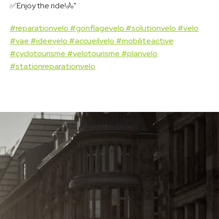
✅Enjoy the ride!🚴"
#reparationvelo
#gonflagevelo
#solutionvelo
#velo
#vae
#ideevelo
#accueilvelo
#mobiliteactive
#cyclotourisme
#velotourisme
#planvelo
#stationreparationvelo