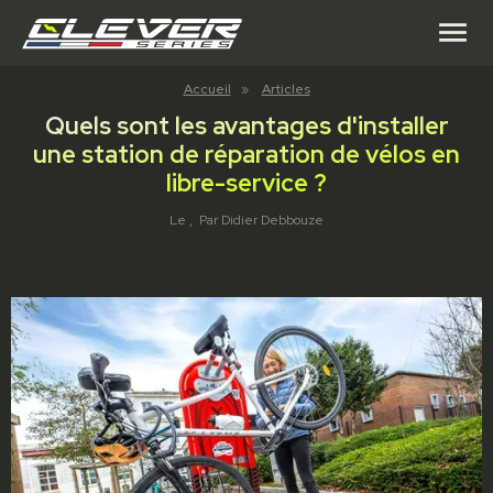
menu
Accueil
»
Articles
Quels sont les avantages d'installer
une station de réparation de vélos en
libre-service ?
Le
, Par
Didier Debbouze