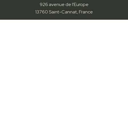
926 avenue de l'Europe
13760 Saint-Cannat, France
Tél :
+33(0)4 90 55 52 08
ou 06 31 58 09 53
Mail :
contact@clever-series.com
Nos solutions
Station IFIX
Station IFIX Wall
Station IFIX Overall
Station IFIX-E
Station IFIX-E+
Station IFIX-S